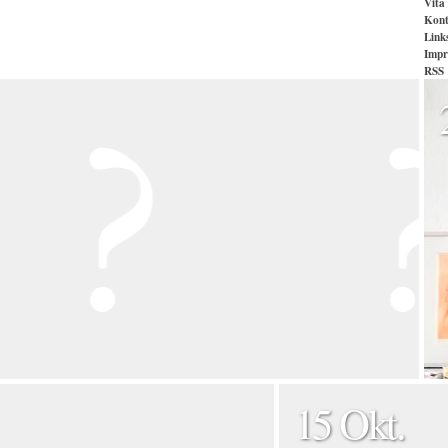
Vita
Kont
Link
Impr
RSS
15 Okt.