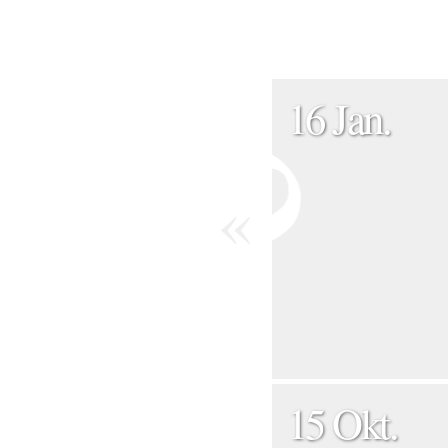
16 Jan.
«
15 Okt.