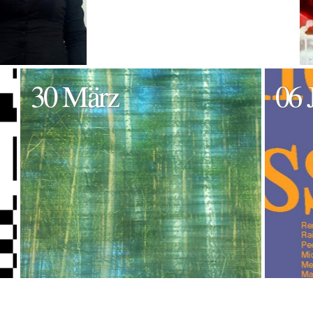
30 März
06 