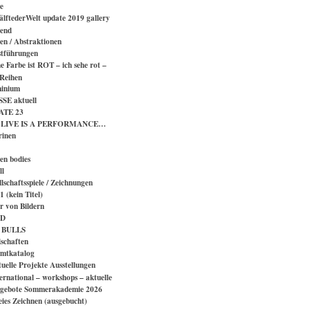
e
älftederWelt update 2019 gallery
end
en / Abstraktionen
tführungen
e Farbe ist ROT – ich sehe rot –
 Reihen
inium
SE aktuell
ATE 23
 LIVE IS A PERFORMANCE…
rinen
en bodies
ll
lschaftsspiele / Zeichnungen
 (kein Titel)
er von Bildern
D
 BULLS
schaften
mtkatalog
tuelle Projekte Ausstellungen
ternational – workshops – aktuelle
gebote Sommerakademie 2026
eies Zeichnen (ausgebucht)