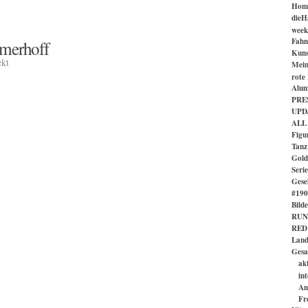
Hom
dieH
week
Fahn
mmerhoff
Kuns
ekt
Mein
rote
Alum
PRES
UPD
ALL
Figu
Tanz
Gold
Serie
Gesel
#1901
Bild
RUN
RED
Land
Gesa
ak
in
An
Fr