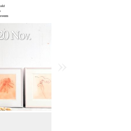
akt
s
essum
20 Nov.
»