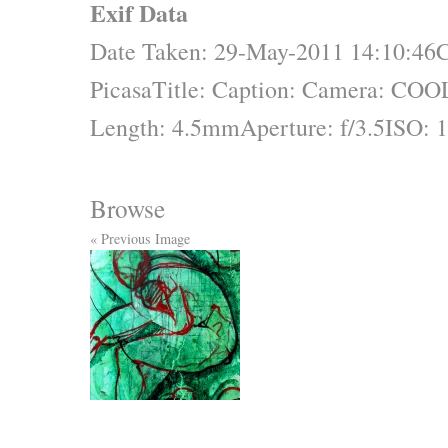
Exif Data
Date Taken: 29-May-2011 14:10:46
C
Picasa
Title:
Caption:
Camera: COO
Length: 4.5mm
Aperture: f/3.5
ISO: 
Browse
« Previous Image