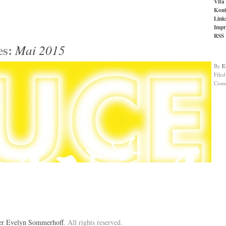
Vita
Kont
Link
Impr
RSS
es:
Mai 2015
By
E
File
Com
ier Evelyn Sommerhoff
. All rights reserved.