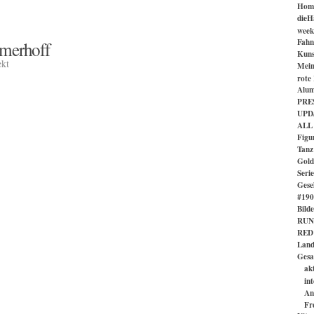
Hom
dieH
week
Fahn
mmerhoff
Kuns
ekt
Mein
rote
Alum
PRES
UPD
ALL
Figu
Tanz
Gold
Serie
Gesel
#1901
Bild
RUN
RED
Land
Gesa
ak
in
An
Fr