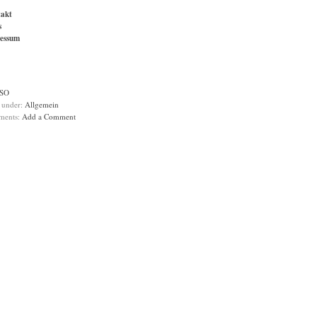
akt
s
essum
SO
d under:
Allgemein
ments:
Add a Comment