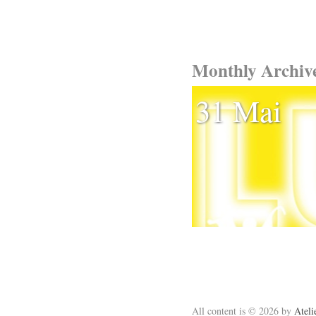
Monthly Archiv
31 Mai
All content is © 2026 by
Atel