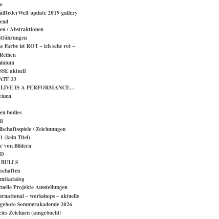
e
älftederWelt update 2019 gallery
end
en / Abstraktionen
tführungen
e Farbe ist ROT – ich sehe rot –
 Reihen
inium
SE aktuell
ATE 23
 LIVE IS A PERFORMANCE…
rinen
en bodies
ll
lschaftsspiele / Zeichnungen
 (kein Titel)
er von Bildern
D
 BULLS
schaften
mtkatalog
tuelle Projekte Ausstellungen
ternational – workshops – aktuelle
gebote Sommerakademie 2026
eies Zeichnen (ausgebucht)